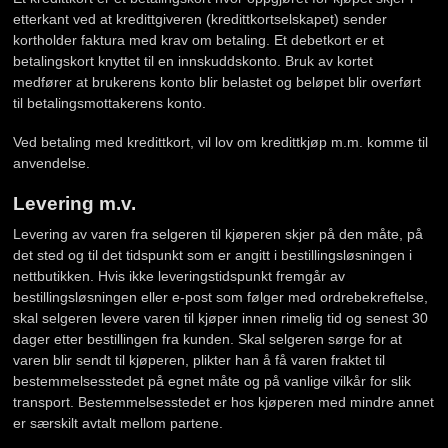
etterkant ved at kredittgiveren (kredittkortselskapet) sender
kortholder faktura med krav om betaling. Et debetkort er et
betalingskort knyttet til en innskuddskonto. Bruk av kortet
medfører at brukerens konto blir belastet og beløpet blir overført
til betalingsmottakerens konto.
Ved betaling med kredittkort, vil lov om kredittkjøp m.m. komme til
anvendelse.
Levering m.v.
Levering av varen fra selgeren til kjøperen skjer på den måte, på
det sted og til det tidspunkt som er angitt i bestillingsløsningen i
nettbutikken. Hvis ikke leveringstidspunkt fremgår av
bestillingsløsningen eller e-post som følger med ordrebekreftelse,
skal selgeren levere varen til kjøper innen rimelig tid og senest 30
dager etter bestillingen fra kunden. Skal selgeren sørge for at
varen blir sendt til kjøperen, plikter han å få varen fraktet til
bestemmelsesstedet på egnet måte og på vanlige vilkår for slik
transport. Bestemmelsesstedet er hos kjøperen med mindre annet
er særskilt avtalt mellom partene.