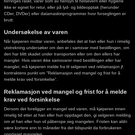
forringes raskt, varer som av hensyn til helsevern eller hygiene
ikke er egnet for retur, eller på lyd- og bildeopptak (herunder
CDer, DVDer) eller datamaskinprogrammer hvor forseglingen er
brutt.
Undersøkelse av varen
Når kjøperen mottar varen, anbefales det at han eller hun i rimelig
utstrekning undersøker om den er i samsvar med bestillingen, om
den har blitt skadet under transporten eller om den ellers har
mangler. Hvis varen ikke samsvarer med bestillingen eller har
mangler, må kjøperen melde fra til selgeren ved reklamasjon jf.
kontraktens punkt om "Reklamasjon ved mangel og frist for å
melde krav ved forsinkelse”.
Reklamasjon ved mangel og frist for å melde
krav ved forsinkelse
Dersom det foreligger en mangel ved varen, må kjøperen innen
rimelig tid etter at han eller hun oppdaget den, gi selgeren melding
om at han eller hun vil påberope seg mangelen. Fristen kan aldri
være kortere enn to måneder fra det tidspunkt da forbrukeren
oppdaget mangelen.