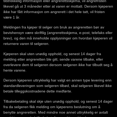
tilstrekkelig informasjon eller angrerettsskjema, vil angrefristen
likevel gå ut 3 måneder etter at varen er mottatt. Dersom kjøperen
ikke har fått informasjon om angrerett i det hele tatt, vil fristen
være 1 år.
Meldingen fra kjøper til selger om bruk av angreretten bør av
bevishensyn være skriftlig (angrerettsskjema, e-post, telefaks eller
brev), og den må inneholde opplysninger om hvordan kjøperen vil
returnere varen til selgeren.
Kjøperen skal uten unødig opphold, og senest 14 dager fra
melding etter angreretten ble gitt, sende varene tilbake, eller
overlevere dem til selgeren dersom selgeren ikke har tilbudt seg å
hente varene.
Dersom kjøperen uttrykkelig har valgt en annen type levering enn
standardleveringen som selgeren tilbød, skal selgeren likevel ikke
betale tilleggskostnadene dette medførte.
Tilbakebetaling skal skje uten unødig opphold, og senest 14 dager
fra da selgeren fikk melding om kjøperens beslutning om å
benytte angreretten. Med mindre noe annet uttrykkelig er avtalt