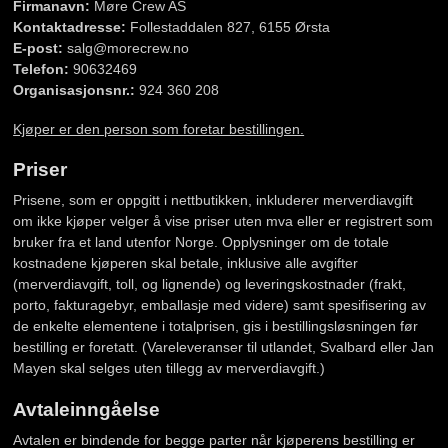
Firmanavn:
Møre Crew AS
Kontaktadresse:
Follestaddalen 827, 6155 Ørsta
E-post:
salg@morecrew.no
Telefon:
90632469
Organisasjonsnr.:
924 360 208
Kjøper er den person som foretar bestillingen.
Priser
Prisene, som er oppgitt i nettbutikken, inkluderer merverdiavgift
om ikke kjøper velger å vise priser uten mva eller er registrert som
bruker fra et land utenfor Norge. Opplysninger om de totale
kostnadene kjøperen skal betale, inklusive alle avgifter
(merverdiavgift, toll, og lignende) og leveringskostnader (frakt,
porto, fakturagebyr, emballasje med videre) samt spesifisering av
de enkelte elementene i totalprisen, gis i bestillingsløsningen før
bestilling er foretatt. (Vareleveranser til utlandet, Svalbard eller Jan
Mayen skal selges uten tillegg av merverdiavgift.)
Avtaleinngåelse
Avtalen er bindende for begge parter når kjøperens bestilling er