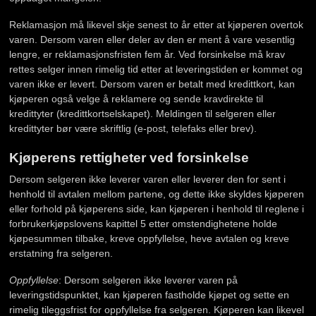
Reklamasjon må likevel skje senest to år etter at kjøperen overtok
varen. Dersom varen eller deler av den er ment å vare vesentlig
lengre, er reklamasjonsfristen fem år. Ved forsinkelse må krav
rettes selger innen rimelig tid etter at leveringstiden er kommet og
varen ikke er levert. Dersom varen er betalt med kredittkort, kan
kjøperen også velge å reklamere og sende kravdirekte til
kredittyter (kredittkortselskapet). Meldingen til selgeren eller
kredittyter bør være skriftlig (e-post, telefaks eller brev).
Kjøperens rettigheter ved forsinkelse
Dersom selgeren ikke leverer varen eller leverer den for sent i
henhold til avtalen mellom partene, og dette ikke skyldes kjøperen
eller forhold på kjøperens side, kan kjøperen i henhold til reglene i
forbrukerkjøpslovens kapittel 5 etter omstendighetene holde
kjøpesummen tilbake, kreve oppfyllelse, heve avtalen og kreve
erstatning fra selgeren.
Oppfyllelse
: Dersom selgeren ikke leverer varen på
leveringstidspunktet, kan kjøperen fastholde kjøpet og sette en
rimelig tileggsfrist for oppfyllelse fra selgeren. Kjøperen kan likevel