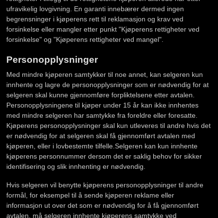
ufravikelig lovgivning. En garanti innebærer dermed ingen
begrensninger i kjøperens rett til reklamasjon og krav ved
forsinkelse eller mangler etter punkt "Kjøperens rettigheter ved
forsinkelse" og "Kjøperens rettigheter ved mangel".
Personopplysninger
Med mindre kjøperen samtykker til noe annet, kan selgeren kun
innhente og lagre de personopplysninger som er nødvendig for at
selgeren skal kunne gjennomføre forpliktelsene etter avtalen.
Personopplysningene til kjøper under 15 år kan ikke innhentes
med mindre selgeren har samtykke fra foreldre eller foresatte.
Kjøperens personopplysninger skal kun utleveres til andre hvis det
er nødvendig for at selgeren skal få gjennomført avtalen med
kjøperen, eller i lovbestemte tilfelle.Selgeren kan kun innhente
kjøperens personnummer dersom det er saklig behov for sikker
identifisering og slik innhenting er nødvendig.
Hvis selgeren vil benytte kjøperens personopplysninger til andre
formål, for eksempel til å sende kjøperen reklame eller
informasjon ut over det som er nødvendig for å få gjennomført
avtalen, må selgeren innhente kjøperens samtykke ved