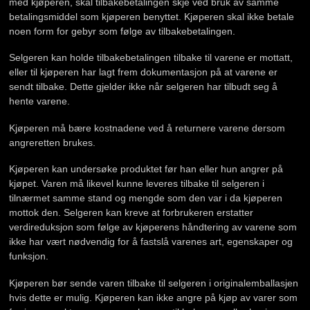
med kjøperen, skal tilbakebetalingen skje ved bruk av samme
betalingsmiddel som kjøperen benyttet. Kjøperen skal ikke betale
noen form for gebyr som følge av tilbakebetalingen.
Selgeren kan holde tilbakebetalingen tilbake til varene er mottatt,
eller til kjøperen har lagt frem dokumentasjon på at varene er
sendt tilbake. Dette gjelder ikke når selgeren har tilbudt seg å
hente varene.
Kjøperen må bære kostnadene ved å returnere varene dersom
angreretten brukes.
Kjøperen kan undersøke produktet før han eller hun angrer på
kjøpet. Varen må likevel kunne leveres tilbake til selgeren i
tilnærmet samme stand og mengde som den var i da kjøperen
mottok den. Selgeren kan kreve at forbrukeren erstatter
verdireduksjon som følge av kjøperens håndtering av varene som
ikke har vært nødvendig for å fastslå varenes art, egenskaper og
funksjon.
Kjøperen bør sende varen tilbake til selgeren i originalemballasjen
hvis dette er mulig. Kjøperen kan ikke angre på kjøp av varer som