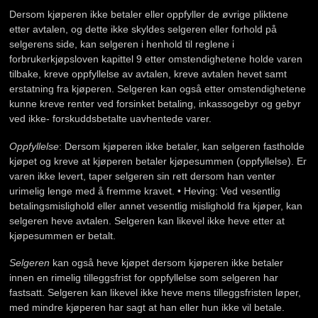
Dersom kjøperen ikke betaler eller oppfyller de øvrige pliktene
etter avtalen, og dette ikke skyldes selgeren eller forhold på
selgerens side, kan selgeren i henhold til reglene i
forbrukerkjøpsloven kapittel 9 etter omstendighetene holde varen
tilbake, kreve oppfyllelse av avtalen, kreve avtalen hevet samt
erstatning fra kjøperen. Selgeren kan også etter omstendighetene
kunne kreve renter ved forsinket betaling, inkassogebyr og gebyr
ved ikke- forskuddsbetalte uavhentede varer.
Oppfyllelse
: Dersom kjøperen ikke betaler, kan selgeren fastholde
kjøpet og kreve at kjøperen betaler kjøpesummen (oppfyllelse). Er
varen ikke levert, taper selgeren sin rett dersom han venter
urimelig lenge med å fremme kravet. • Heving: Ved vesentlig
betalingsmislighold eller annet vesentlig mislighold fra kjøper, kan
selgeren heve avtalen. Selgeren kan likevel ikke heve etter at
kjøpesummen er betalt.
Selgeren
kan også heve kjøpet dersom kjøperen ikke betaler
innen en rimelig tilleggsfrist for oppfyllelse som selgeren har
fastsatt. Selgeren kan likevel ikke heve mens tilleggsfristen løper,
med mindre kjøperen har sagt at han eller hun ikke vil betale.