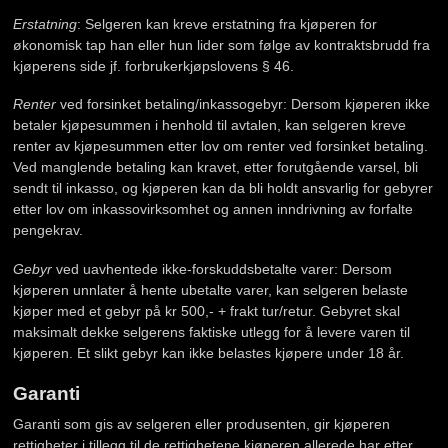
Erstatning
: Selgeren kan kreve erstatning fra kjøperen for
økonomisk tap han eller hun lider som følge av kontraktsbrudd fra
kjøperens side jf. forbrukerkjøpslovens § 46.
Renter
ved forsinket betaling/inkassogebyr: Dersom kjøperen ikke
betaler kjøpesummen i henhold til avtalen, kan selgeren kreve
renter av kjøpesummen etter lov om renter ved forsinket betaling.
Ved manglende betaling kan kravet, etter forutgående varsel, bli
sendt til inkasso, og kjøperen kan da bli holdt ansvarlig for gebyrer
etter lov om inkassovirksomhet og annen inndrivning av forfalte
pengekrav.
Gebyr
ved uavhentede ikke-forskuddsbetalte varer: Dersom
kjøperen unnlater å hente ubetalte varer, kan selgeren belaste
kjøper med et gebyr på kr 500,- + frakt tur/retur. Gebyret skal
maksimalt dekke selgerens faktiske utlegg for å levere varen til
kjøperen. Et slikt gebyr kan ikke belastes kjøpere under 18 år.
Garanti
Garanti som gis av selgeren eller produsenten, gir kjøperen
rettigheter i tillegg til de rettighetene kjøperen allerede har etter