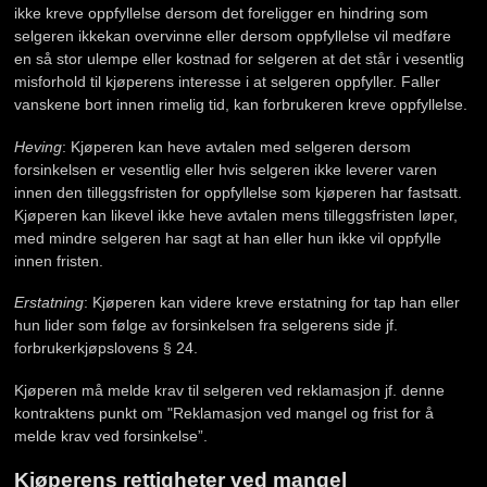
ikke kreve oppfyllelse dersom det foreligger en hindring som
selgeren ikkekan overvinne eller dersom oppfyllelse vil medføre
en så stor ulempe eller kostnad for selgeren at det står i vesentlig
misforhold til kjøperens interesse i at selgeren oppfyller. Faller
vanskene bort innen rimelig tid, kan forbrukeren kreve oppfyllelse.
Heving
: Kjøperen kan heve avtalen med selgeren dersom
forsinkelsen er vesentlig eller hvis selgeren ikke leverer varen
innen den tilleggsfristen for oppfyllelse som kjøperen har fastsatt.
Kjøperen kan likevel ikke heve avtalen mens tilleggsfristen løper,
med mindre selgeren har sagt at han eller hun ikke vil oppfylle
innen fristen.
Erstatning
: Kjøperen kan videre kreve erstatning for tap han eller
hun lider som følge av forsinkelsen fra selgerens side jf.
forbrukerkjøpslovens § 24.
Kjøperen må melde krav til selgeren ved reklamasjon jf. denne
kontraktens punkt om "Reklamasjon ved mangel og frist for å
melde krav ved forsinkelse”.
Kjøperens rettigheter ved mangel