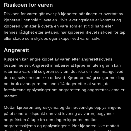
Risikoen for varen
Risikoen for varen går over på kjøperen når tingen er overtatt av
kjøperen i henhold til avtalen. Hvis leveringstiden er kommet og
kjøperen unnlater å overta en vare som er stilt til hans eller
hennes rådighet etter avtalen, har kjøperen likevel risikoen for tap
eller skade som skyldes egenskaper ved varen selv.
Angrerett
Kjøperen kan angre kjøpet av varen etter angrerettslovens
bestemmelser. Angrerett innebærer at kjøperen uten grunn kan
returnere varen til selgeren selv om det ikke er noen mangel ved
den og selv om den ikke er levert. Kjøperen må gi selger melding
om bruk av angreretten innen 14 dager etter at varen, de
foreskrevne opplysninger om angreretten og angrerettsskjema er
mottatt.
Mottar kjøperen angreskjema og de nødvendige opplysningene
på et senere tidspunkt enn ved levering av varen, begynner
angrefristen å løpe fra den dagen kjøperen mottar
angrerettsskjema og opplysningene. Har kjøperen ikke mottatt