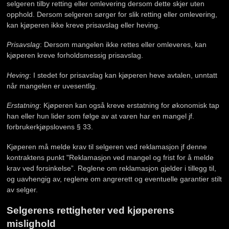
selgeren tilby retting eller omlevering dersom dette skjer uten
opphold. Dersom selgeren sørger for slik retting eller omlevering,
kan kjøperen ikke kreve prisavslag eller heving.
Prisavslag
: Dersom mangelen ikke rettes eller omleveres, kan
kjøperen kreve forholdsmessig prisavslag.
Heving
: I stedet for prisavslag kan kjøperen heve avtalen, unntatt
når mangelen er uvesentlig.
Erstatning
: Kjøperen kan også kreve erstatning for økonomisk tap
han eller hun lider som følge av at varen har en mangel jf.
forbrukerkjøpslovens § 33.
Kjøperen må melde krav til selgeren ved reklamasjon jf denne
kontraktens punkt "Reklamasjon ved mangel og frist for å melde
krav ved forsinkelse”. Reglene om reklamasjon gjelder i tillegg til,
og uavhengig av, reglene om angrerett og eventuelle garantier stilt
av selger.
Selgerens rettigheter ved kjøperens
mislighold