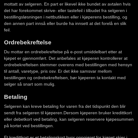
mottatt av selgeren. En part er likevel ikke bundet av avtalen hvis
det har forekommet skrive- eller tastefeil i tilbudet fra selgeren i
bestillingsløsningen i nettbutikken eller i kjøperens bestilling, og
den annen part innså eller burde ha innsett at det forelå en slik
feil.
Ordrebekreftelse
Du mottar en ordrebekreftelse på e-post umiddelbart etter at
kjøpet er gjennomført. Det anbefales at kjøperen kontrollerer at
ordrebekreftelsen stemmer overens med bestillingen med hensyn
til antall, varetype, pris osv. Er det ikke samsvar mellom
bestillingen og ordrebekreftelsen, bør kjøperen ta kontakt med
selger så snart som mulig.
Betaling
Selgeren kan kreve betaling for varen fra det tidspunkt den blir
sendt fra selgeren til kjøperen.Dersom kjøperen bruker kredittkort
eller debetkort ved betaling, kan selgeren reservere kjøpesummen
på kortet ved bestillingen.
Et kredittkort er et betalingskort hvor oppgjøret for kjøpet skjer i