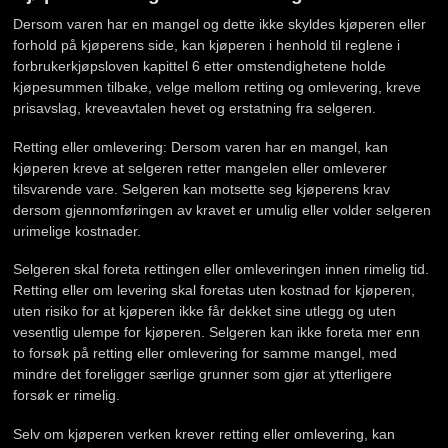
Dersom varen har en mangel og dette ikke skyldes kjøperen eller
forhold på kjøperens side, kan kjøperen i henhold til reglene i
forbrukerkjøpsloven kapittel 6 etter omstendighetene holde
kjøpesummen tilbake, velge mellom retting og omlevering, kreve
prisavslag, kreveavtalen hevet og erstatning fra selgeren.
Retting eller omlevering: Dersom varen har en mangel, kan
kjøperen kreve at selgeren retter mangelen eller omleverer
tilsvarende vare. Selgeren kan motsette seg kjøperens krav
dersom gjennomføringen av kravet er umulig eller volder selgeren
urimelige kostnader.
Selgeren skal foreta rettingen eller omleveringen innen rimelig tid.
Retting eller om levering skal foretas uten kostnad for kjøperen,
uten risiko for at kjøperen ikke får dekket sine utlegg og uten
vesentlig ulempe for kjøperen. Selgeren kan ikke foreta mer enn
to forsøk på retting eller omlevering for samme mangel, med
mindre det foreligger særlige grunner som gjør at ytterligere
forsøk er rimelig.
Selv om kjøperen verken krever retting eller omlevering, kan