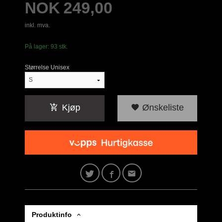
Pris
NOK
249,00
inkl. mva.
På lager: 93 stk.
Størrelse Unisex
Kjøp
Ønskeliste
Produktinfo