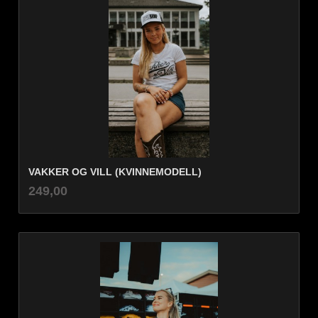
VAKKER OG VILL (KVINNEMODELL)
inkl.
Pris
249,00
mva.