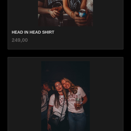
HEAD IN HEAD SHIRT
inkl.
Pris
249,00
mva.