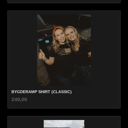
BYGDERAMP SHIRT (CLASSIC)
inkl.
Pris
249,00
mva.