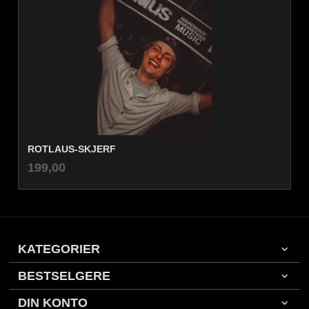
ROTLAUS-SKJERF
inkl.
Pris
199,00
mva.
KATEGORIER
BESTSELGERE
DIN KONTO