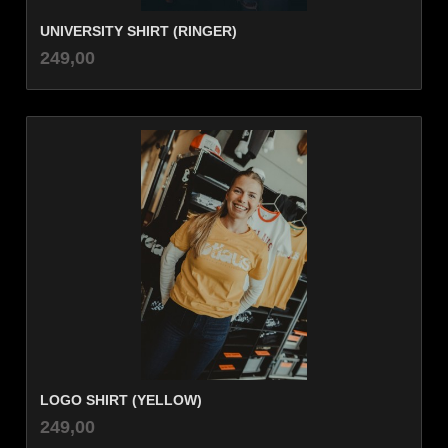
UNIVERSITY SHIRT (RINGER)
inkl.
Pris
249,00
mva.
LOGO SHIRT (YELLOW)
inkl.
Pris
249,00
mva.