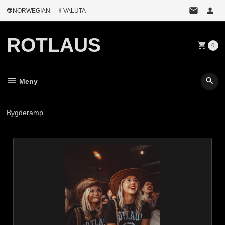
Gå
NORWEGIAN
VALUTA
til
innholdet
ROTLAUS
0
Meny
Bygderamp