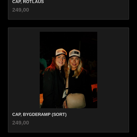
CAP, ROTLAUS
inkl.
Pris
249,00
mva.
CAP, BYGDERAMP (SORT)
inkl.
Pris
249,00
mva.