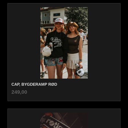
CAP, BYGDERAMP RØD
inkl.
Pris
249,00
mva.