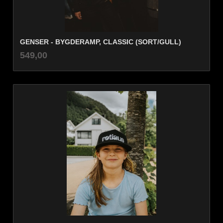
GENSER - BYGDERAMP, CLASSIC (SORT/GULL)
inkl.
Pris
549,00
mva.