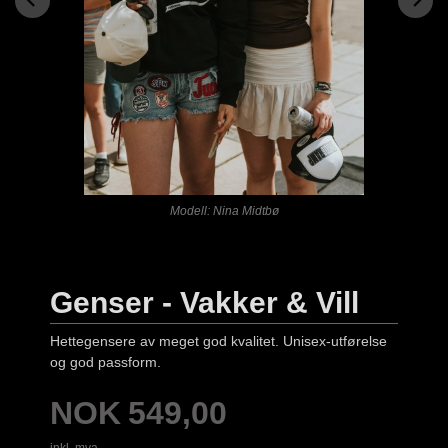
Modell: Nina Midtbø
Genser - Vakker & Vill
Hettegensere av meget god kvalitet. Unisex-utførelse
og god passform.
Pris
NOK
549,00