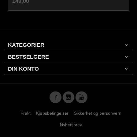
Pris
149,00
mva.
KATEGORIER
BESTSELGERE
DIN KONTO
Frakt
Kjøpsbetingelser
Sikkerhet og personvern
Nyhetsbrev