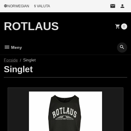
Gå
NORWEGIAN
VALUTA
til
innholdet
ROTLAUS
0
Meny
Forside
Singlet
Singlet