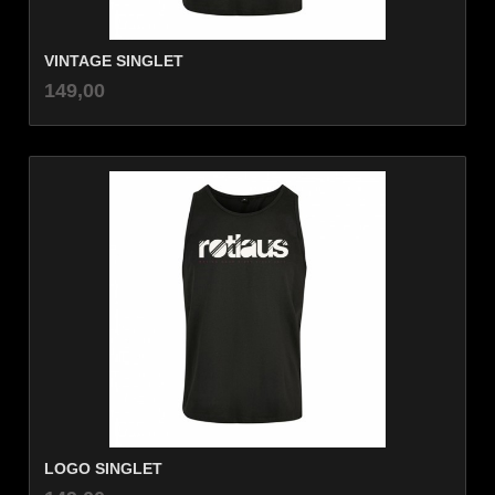
VINTAGE SINGLET
inkl.
Pris
149,00
mva.
LOGO SINGLET
inkl.