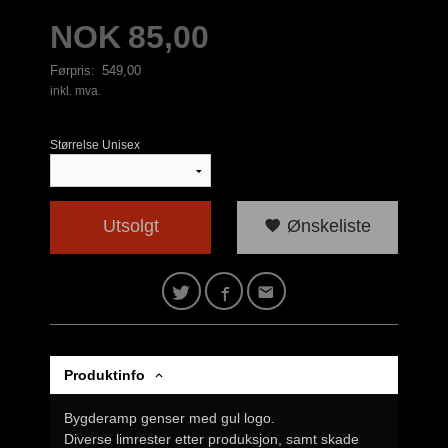
Tilbud
NOK
85,00
Førpris:
549,00
Rabatt
inkl. mva.
Størrelse Unisex
Utsolgt
Ønskeliste
Produktinfo
Bygderamp genser med gul logo.
Diverse limrester etter produksjon, samt skade